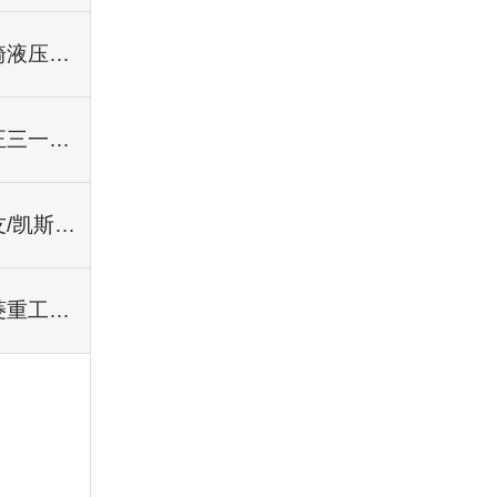
川崎液压件系列
纯正三一配件系列
住友/凯斯系列
三菱重工扶桑系列